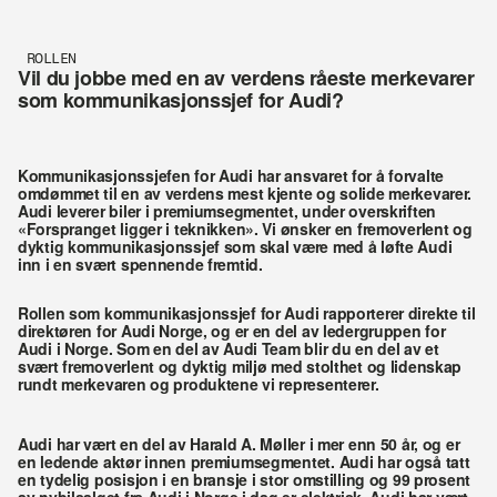
ROLLEN
Vil du jobbe med en av verdens råeste merkevarer 
som kommunikasjonssjef for Audi? 
Kommunikasjonssjefen for Audi har ansvaret for å forvalte 
omdømmet til en av verdens mest kjente og solide merkevarer. 
Audi leverer biler i premiumsegmentet, under overskriften 
«Forspranget ligger i teknikken». Vi ønsker en fremoverlent og 
dyktig kommunikasjonssjef som skal være med å løfte Audi 
inn i en svært spennende fremtid.
Rollen som kommunikasjonssjef for Audi rapporterer direkte til 
direktøren for Audi Norge, og er en del av ledergruppen for 
Audi i Norge. Som en del av Audi Team blir du en del av et 
svært fremoverlent og dyktig miljø med stolthet og lidenskap 
rundt merkevaren og produktene vi representerer.
Audi har vært en del av Harald A. Møller i mer enn 50 år, og er 
en ledende aktør innen premiumsegmentet. Audi har også tatt 
en tydelig posisjon i en bransje i stor omstilling og 99 prosent 