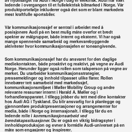
av nybilsalget fra Audi i Norge i dag er elektrisk. Audi har vært 
ledende i overgangen til et fullelektrisk bilmarked i Norge. Vår 
produktportefølje inkluderer også det som er blant markedets 
mest kraftfulle sportsbiler. 
Vår kommunikasjonssjef er sentral i arbeidet med å 
posisjonere Audi på en best mulig måte overfor et bredt 
spekter av målgrupper, både internt og eksternt. Vi har også 
mange spennende samarbeid og merkevarebyggende 
aktiviteter hvor kommunikasjonssjefen er toneangivende.
Som kommunikasjonssjef har du ansvaret for den daglige 
mediekontakten, både proaktivt og reaktivt, på vegne av Audi 
Norge. Herunder ligger også rollen som talsperson på vegne av 
merket. Du utarbeider kommunikasjonsstrategier, 
pressemeldinger og innhold tilpasset ulike flater. Rollen 
innebærer tett samarbeid med markedssjef, 
kommunikasjonsmiljøet i Møller Mobility Group og andre 
relevante ressurser internt i Harald A. Møller og i 
forhandlerapparatet. I tillegg jobber du tett med dine kontakter 
hos Audi AG i Tyskland. Du blir ansvarlig for å planlegge og 
gjennomføre produktpresentasjoner og arrangementer for 
media, både i Norge og internasjonalt. I tillegg får du en 
ledende rolle i
 kommunikasjonsarbeid ved 
beredskapssituasjoner. 
Du er også en viktig bidragsyter i 
innholdsproduksjon og evner å formidle Audi-universet på en 
måte som engasjerer og inspirerer
.