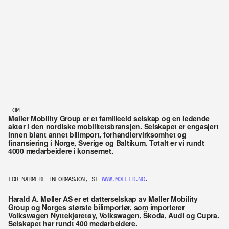
OM
Møller Mobility Group er et familieeid selskap og en ledende 
aktør i den nordiske mobilitetsbransjen. Selskapet er engasjert 
innen blant annet bilimport, forhandlervirksomhet og 
finansiering i Norge, Sverige og Baltikum. Totalt er vi rundt 
4000 medarbeidere i konsernet.
FOR NÆRMERE INFORMASJON, SE 
WWW.MOLLER.NO
.
Harald A. Møller AS er et datterselskap av Møller Mobility 
Group og Norges største bilimportør, som importerer 
Volkswagen Nyttekjøretøy, Volkswagen, Škoda, Audi og Cupra. 
Selskapet har rundt 400 medarbeidere.