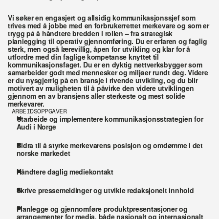
Vi søker en engasjert og allsidig kommunikasjonssjef som 
trives med å jobbe med en forbrukerrettet merkevare og som er 
trygg på å håndtere bredden i rollen – fra strategisk 
planlegging til operativ gjennomføring. Du er erfaren og faglig 
sterk, men også lærevillig, åpen for utvikling og klar for å 
utfordre med din faglige kompetanse knyttet til 
kommunikasjonsfaget. Du er en dyktig nettverksbygger som 
samarbeider godt med mennesker og miljøer rundt deg. Videre 
er du nysgjerrig på en bransje i rivende utvikling, og du blir 
motivert av muligheten til å påvirke den videre utviklingen 
gjennom en av bransjens aller sterkeste og mest solide 
merkevarer.
ARBEIDSOPPGAVER
Utarbeide og implementere kommunikasjonsstrategien for 
Audi i Norge
Bidra til å styrke merkevarens posisjon og omdømme i det 
norske markedet
Håndtere daglig mediekontakt
Skrive pressemeldinger og utvikle redaksjonelt innhold
Planlegge og gjennomføre produktpresentasjoner og 
arrangementer for media, både nasjonalt og internasjonalt