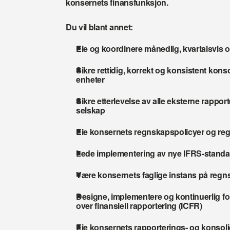
konsernets finansfunksjon.
Du vil blant annet:
Eie og koordinere månedlig, kvartalsvis 
Sikre rettidig, korrekt og konsistent konso
enheter
Sikre etterlevelse av alle eksterne rapport
selskap
Eie konsernets regnskapspolicyer og r
Lede implementering av nye IFRS-standa
Være konsernets faglige instans på reg
Designe, implementere og kontinuerlig fo
over finansiell rapportering (ICFR)
Eie konsernets rapporterings- og konsol