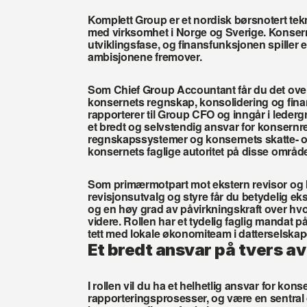
Komplett Group er et nordisk børsnotert tek
med virksomhet i Norge og Sverige. Konsernet
utviklingsfase, og finansfunksjonen spiller en 
ambisjonene fremover.
Som Chief Group Accountant får du det over
konsernets regnskap, konsolidering og finans
rapporterer til Group CFO og inngår i lederg
et bredt og selvstendig ansvar for konsernre
regnskapssystemer og konsernets skatte- og 
konsernets faglige autoritet på disse områd
Som primærmotpart mot ekstern revisor og b
revisjonsutvalg og styre får du betydelig e
og en høy grad av påvirkningskraft over hvo
videre. Rollen har et tydelig faglig mandat p
tett med lokale økonomiteam i datterselska
Et bredt ansvar på tvers a
I rollen vil du ha et helhetlig ansvar for kon
rapporteringsprosesser, og være en sentral dr