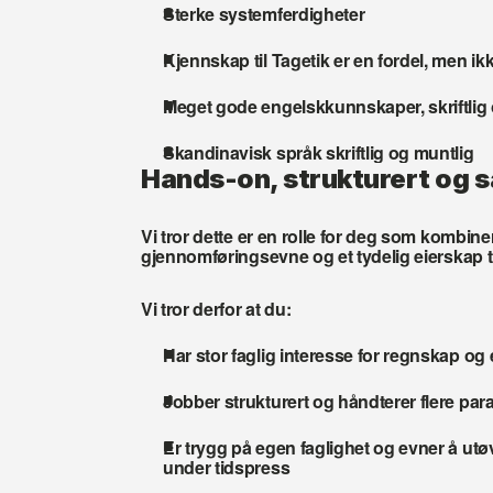
Sterke systemferdigheter
Kjennskap til Tagetik er en fordel, men ikk
Meget gode engelskkunnskaper, skriftlig
Skandinavisk språk skriftlig og muntlig
Hands-on, strukturert og 
Vi tror dette er en rolle for deg som kombin
gjennomføringsevne og et tydelig eierskap 
Vi tror derfor at du:
Har stor faglig interesse for regnskap og e
Jobber strukturert og håndterer flere para
Er trygg på egen faglighet og evner å utø
under tidspress