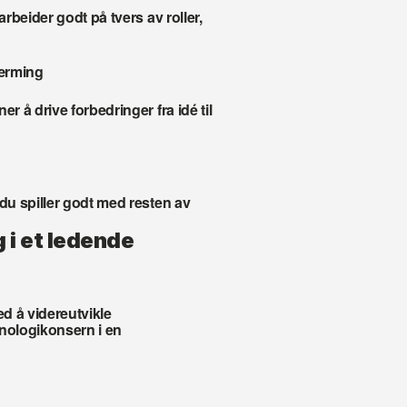
beider godt på tvers av roller, 
nærming
å drive forbedringer fra idé til 
u spiller godt med resten av 
 i et ledende 
d å videreutvikle 
nologikonsern i en 