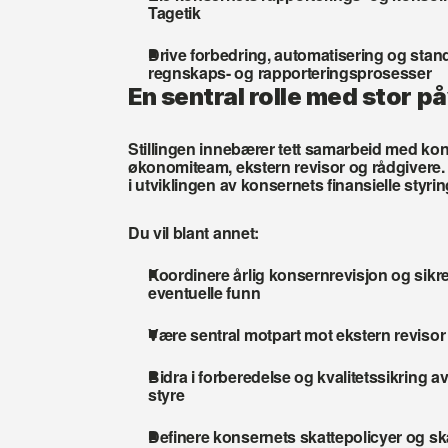
Tagetik
Drive forbedring, automatisering og stan
regnskaps- og rapporteringsprosesser
En sentral rolle med stor p
Stillingen innebærer tett samarbeid med kons
økonomiteam, ekstern revisor og rådgivere. D
i utviklingen av konsernets finansielle styri
Du vil blant annet:
Koordinere årlig konsernrevisjon og sikre 
eventuelle funn
Være sentral motpart mot ekstern revisor
Bidra i forberedelse og kvalitetssikring av 
styre
Definere konsernets skattepolicyer og s