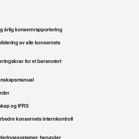
og årlig konsernrapportering
lidering av alle konsernets 
eringskrav for et børsnotert 
egnskapsmanual
rder
nskap og IFRS
rbedre konsernets internkontroll 
ideringssystemer, herunder 