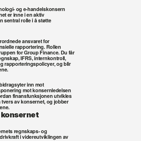
nologi- og e-handelskonsern 
 er inne i en aktiv 
sentral rolle i å støtte 
ordnede ansvaret for 
ielle rapportering. Rollen 
ruppen for Group Finance. Du får 
gnskap, IFRS, internkontroll, 
rapporteringspolicyer, og blir 
ene.
idragsyter inn mot 
ksponering mot konsernledelsen 
rdan finansfunksjonen utvikles 
å tvers av konsernet, og jobber 
pene.
v konsernet
sernets regnskaps- og 
ivkraft i videreutviklingen av 