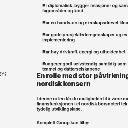
Er diplomatisk, bygger relasjoner og samar
fagområder og land
Har en hands-on og eierskapsdrevet til
Har gode prosjektlederegenskaper og evner 
implementering
Har høy drivkraft, energi og utholdenhet
Fungerer godt selvstendig samtidig som d
teamet og datterselskapene
BY?
En rolle med stor påvirkning
nordisk konsern
I denne rollen får du muligheten til å være me
finansfunksjonen i et nordisk børsnotert tek
tydelig utviklingsfase.
Komplett Group kan tilby: