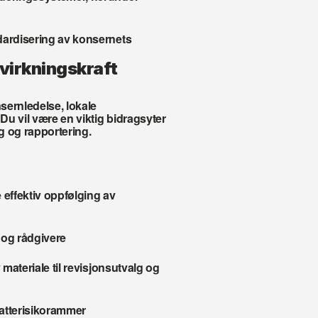
dardisering av konsernets 
åvirkningskraft
ernledelse, lokale 
u vil være en viktig bidragsyter 
ng og rapportering.
effektiv oppfølging av 
 og rådgivere
materiale til revisjonsutvalg og 
katterisikorammer