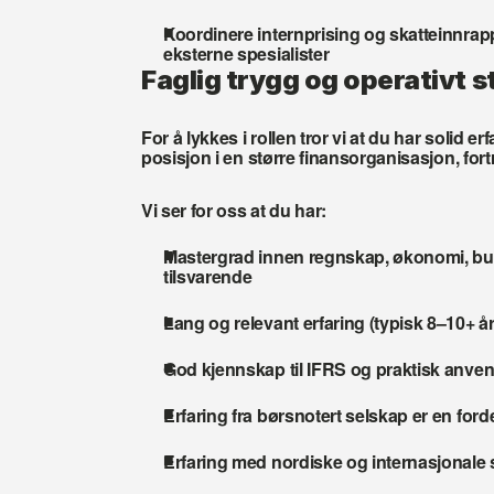
Koordinere internprising og skatteinnrap
eksterne spesialister
Faglig trygg og operativt s
For å lykkes i rollen tror vi at du har solid erf
posisjon i en større finansorganisasjon, fortr
Vi ser for oss at du har:
Mastergrad innen regnskap, økonomi, busi
tilsvarende
Lang og relevant erfaring (typisk 8–10+ år
God kjennskap til IFRS og praktisk anve
Erfaring fra børsnotert selskap er en ford
Erfaring med nordiske og internasjonale s