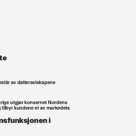
e 
står av datterselskapene 
rige utgjør konsernet Nordens 
g tilbyr kundene et av markedets 
nsfunksjonen i 