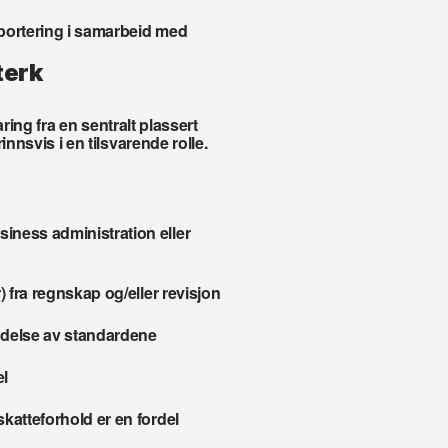
portering i samarbeid med 
terk
aring fra en sentralt plassert 
innsvis i en tilsvarende rolle.
ness administration eller 
) fra regnskap og/eller revisjon
ndelse av standardene
el
katteforhold er en fordel