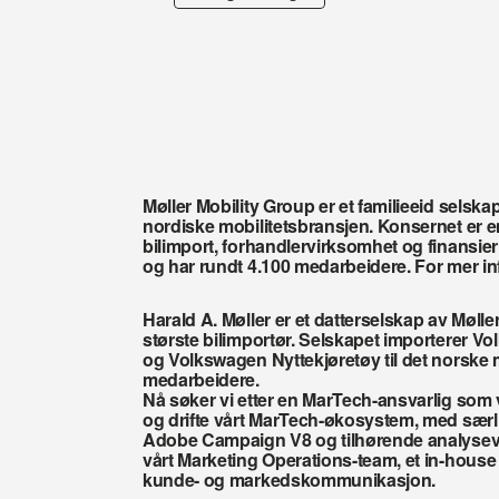
Møller Mobility Group er et familieeid selska
nordiske mobilitetsbransjen. Konsernet er en
bilimport, forhandlervirksomhet og finansier
og har rundt 4.100 medarbeidere. For mer in
Harald A. Møller er et datterselskap av Møll
største bilimportør. Selskapet importerer 
og Volkswagen Nyttekjøretøy til det norske 
medarbeidere.
Nå søker vi etter en MarTech-ansvarlig som vil
og drifte vårt MarTech-økosystem, med særlig
Adobe Campaign V8 og tilhørende analyseverk
vårt Marketing Operations-team, et in-house f
kunde- og markedskommunikasjon. 