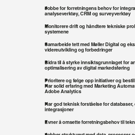
Jobbe for forretningens behov for integras
analyseverktøy, CRM og surveyverktøy
Monitorere drift og håndtere tekniske proble
systemene
Samarbeide tett med Møller Digital og eks
videreutvikling og forbedringer
Bidra til å styrke innsiktsgrunnlaget for a
optimalisering av digital markedsføring
Prioritere og følge opp initiativer og besti
Har solid erfaring med Marketing Automa
Adobe Analytics
Har god teknisk forståelse for databaser, 
integrasjoner
Evner å omsette forretningsbehov til tekn
Jobber strukturert med data, prosesser