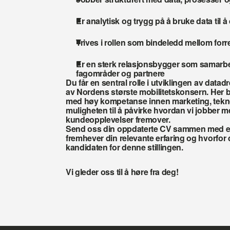
Er analytisk og trygg på å bruke data til å
Trives i rollen som bindeledd mellom forr
Er en sterk relasjonsbygger som samarbei
fagområder og partnere
Du får en sentral rolle i utviklingen av dat
av Nordens største mobilitetskonsern. Her blir
med høy kompetanse innen marketing, teknol
muligheten til å påvirke hvordan vi jobber m
kundeopplevelser fremover.
Send oss din oppdaterte CV sammen med e
fremhever din relevante erfaring og hvorfor d
kandidaten for denne stillingen.
Vi gleder oss til å høre fra deg!