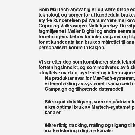
Som MarTech-ansvarlig vil du være bindeled
teknologi, og sørger for at kundedata brukes tr
styrke kundereisen på tvers av våre merkev
Cupra og Volkswagen Nyttekjøretøy. Du vil jo
fagmiljøene i Møller Digital og andre sentrale
forretningens behov for integrasjoner og tilgan
for at kundedata kan brukes målrettet til an
personalisert kommunikasjon. 
Vi ser etter deg som kombinerer sterk teknol
forretningsinnsikt, og som motiveres av å s
utnyttelse av data, systemer og integrasjone
Ha produktansvar for Mar-Tech-systemet, o
videreutvikling av systemet i samarbeid m
Campaign og tilhørende datamodell 
Sikre god datatilgang, være en pådriver fo
sikre optimal bruk av Martech-systemet p
kanaler 
Sikre riktig tracking, måling og tilgang til
markedsføring i digitale kanaler