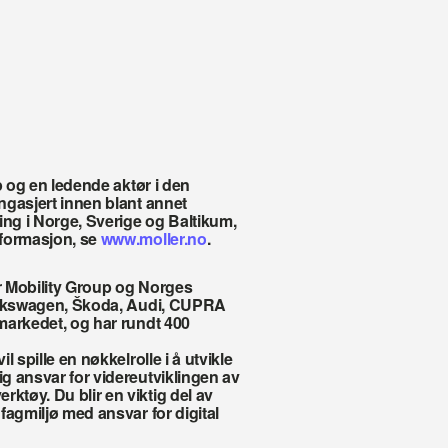
p og en ledende aktør i den 
gasjert innen blant annet 
ing i Norge, Sverige og Baltikum, 
formasjon, se 
www.moller.no
. 
er Mobility Group og Norges 
Volkswagen, Škoda, Audi, CUPRA 
markedet, og har rundt 400 
 spille en nøkkelrolle i å utvikle 
 ansvar for videreutviklingen av 
tøy. Du blir en viktig del av 
agmiljø med ansvar for digital 