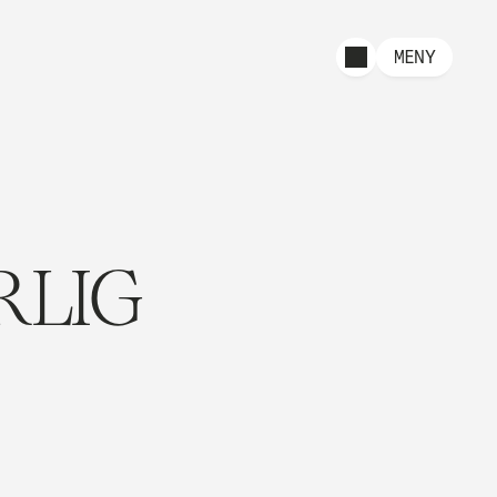
MENY
RLIG