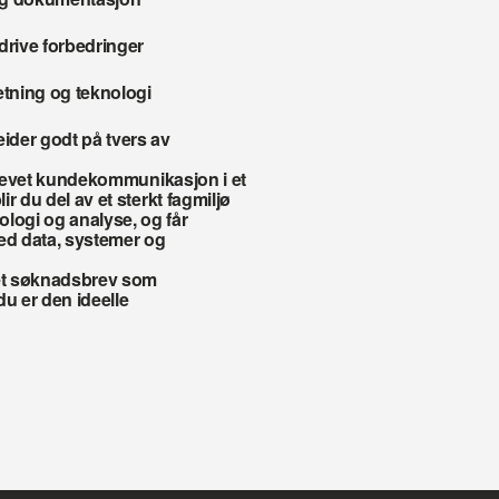
 drive forbedringer
etning og teknologi
der godt på tvers av 
adrevet kundekommunikasjon i et 
 du del av et sterkt fagmiljø 
ogi og analyse, og får 
ed data, systemer og 
t søknadsbrev som 
u er den ideelle 