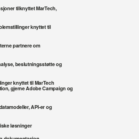
joner tilknyttet MarTech, 
mstillinger knyttet til 
terne partnere om 
nalyse, beslutningsstøtte og 
llinger knyttet til MarTech
tion, gjerne Adobe Campaign og 
datamodeller, API-er og 
iske løsninger
 og dokumentasjon