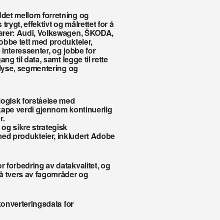
det mellom forretning og 
ygt, effektivt og målrettet for å 
arer: Audi, Volkswagen, ŠKODA, 
bbe tett med produkteier, 
 interessenter, og jobbe for 
g til data, samt legge til rette 
alyse, segmentering og 
ogisk forståelse med 
kape verdi gjennom kontinuerlig 
r.
g sikre strategisk 
ed produkteier, inkludert Adobe 
r forbedring av datakvalitet, og 
å tvers av fagområder og 
 konverteringsdata for 