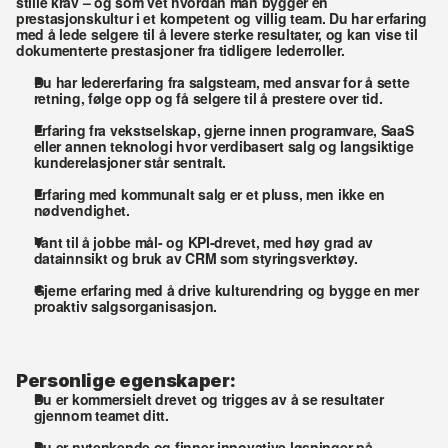
stille krav – og som vet hvordan man bygger en 
prestasjonskultur i et kompetent og villig team. Du har erfaring 
med å lede selgere til å levere sterke resultater, og kan vise til 
dokumenterte prestasjoner fra tidligere lederroller.
Du har ledererfaring fra salgsteam, med ansvar for å sette 
retning, følge opp og få selgere til å prestere over tid.
Erfaring fra vekstselskap, gjerne innen programvare, SaaS 
eller annen teknologi hvor verdibasert salg og langsiktige 
kunderelasjoner står sentralt.
Erfaring med 
kommunalt salg
 er et pluss, men ikke en 
nødvendighet.
Vant til å jobbe mål- og KPI-drevet, med høy grad av 
datainnsikt og bruk av CRM som styringsverktøy.
Gjerne erfaring med å drive kulturendring og bygge en mer 
proaktiv salgsorganisasjon.
Personlige egenskaper:
Du er kommersielt drevet og trigges av å se resultater 
gjennom teamet ditt.
Du er nytenkende og finner innovative løsninger på 