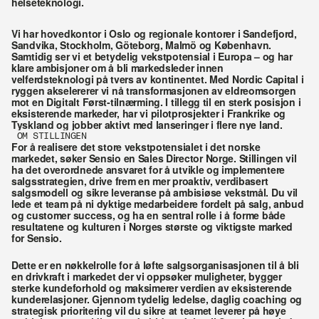
helseteknologi.
Vi har hovedkontor i Oslo og regionale kontorer i Sandefjord, 
Sandvika, Stockholm, Göteborg, Malmö og København. 
Samtidig ser vi et betydelig vekstpotensial i Europa – og har 
klare ambisjoner om å bli markedsleder innen 
velferdsteknologi på tvers av kontinentet. Med Nordic Capital i 
ryggen akselererer vi nå transformasjonen av eldreomsorgen 
mot en Digitalt Først-tilnærming. I tillegg til en sterk posisjon i 
eksisterende markeder, har vi pilotprosjekter i Frankrike og 
Tyskland og jobber aktivt med lanseringer i flere nye land.
OM STILLINGEN
For å realisere det store vekstpotensialet i det norske 
markedet, søker Sensio en Sales Director Norge. Stillingen vil 
ha det overordnede ansvaret for å utvikle og implementere 
salgsstrategien, drive frem en mer proaktiv, verdibasert 
salgsmodell og sikre leveranse på ambisiøse vekstmål. Du vil 
lede et team på ni dyktige medarbeidere fordelt på salg, anbud 
og customer success, og ha en sentral rolle i å forme både 
resultatene og kulturen i Norges største og viktigste marked 
for Sensio.
Dette er en nøkkelrolle for å løfte salgsorganisasjonen til å bli 
en drivkraft i markedet der vi oppsøker muligheter, bygger 
sterke kundeforhold og maksimerer verdien av eksisterende 
kunderelasjoner. Gjennom tydelig ledelse, daglig coaching og 
strategisk prioritering vil du sikre at teamet leverer på høye 