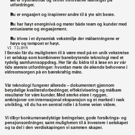
utfordringer.
Du er engasjert og inspirerer andre til å yte sitt beste.
Du har høyt energinivå og møter både team og kunder med 
entusiasme og engasjement.
Du trives i et dynamisk vekstmiljø der målsetningene er 
høye og tempoet er høyt.
VI TILBYR
I Sensio får du muligheten til å være med på en unik vekstreise 
i et selskap som kombinerer banebrytende teknologi med et 
tydelig samfunnsoppdrag. Her får du bidra til å løse en av vår 
tids største utfordringer: hvordan møte de økende behovene i 
eldreomsorgen på en bærekraftig måte.
Vår teknologi fungerer allerede – dokumentert gjennom 
betydelige kvalitetsforbedringer, effektivisering og målbare 
resultater for våre kunder. Med sterke eiere i ryggen, 
ambisjoner om internasjonal ekspansjon og et marked i rask 
utvikling, vil du ha en sentral rolle i å forme veien videre.
Vi tilbyr konkurransedyktige betingelser, gode forsikrings- og 
pensjonsordninger, samt muligheten til å investere i selskapet 
og ta del i den verdiskapingen vi sammen skaper.