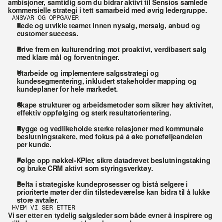
ambisjoner, samtidig som du bidrar aktivt til Sensios samlede 
kommersielle strategi i tett samarbeid med øvrig ledergruppe.
ANSVAR OG OPPGAVER
Lede og utvikle teamet innen nysalg, mersalg, anbud og 
customer success.
Drive frem en kulturendring mot proaktivt, verdibasert salg 
med klare mål og forventninger.
Utarbeide og implementere salgsstrategi og 
kundesegmentering, inkludert stakeholder mapping og 
kundeplaner for hele markedet.
Skape strukturer og arbeidsmetoder som sikrer høy aktivitet, 
effektiv oppfølging og sterk resultatorientering.
Bygge og vedlikeholde sterke relasjoner med kommunale 
beslutningstakere, med fokus på å øke porteføljeandelen 
per kunde.
Følge opp nøkkel-KPIer, sikre datadrevet beslutningstaking 
og bruke CRM aktivt som styringsverktøy.
Delta i strategiske kundeprosesser og bistå selgere i 
prioriterte møter der din tilstedeværelse kan bidra til å lukke 
store avtaler.
HVEM VI SER ETTER
Vi ser etter en tydelig salgsleder som både evner å inspirere og 