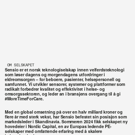
OM SELSKAPET
Sensio er et norsk teknologiselskap innen velferdsteknologi 
som løser dagens og morgendagens utfordringer i 
eldreomsorgen – for beboere, pasienter, helsepersonell og 
samfunnet. Vi utvikler sensorer, systemer og plattformer som 
radikalt forbedrer kvalitet og effektivitet i helse- og 
omsorgssektoren, og leder an i bransjens overgang til å gi 
#MoreTimeForCare.
Med en global omsetning på over en halv milliard kroner og 
flere år med sterk vekst, har Sensio befestet sin posisjon som 
markedsleder i Skandinavia. Sommeren 2024 fikk selskapet ny 
hovedeier i Nordic Capital, en av Europas ledende PE-
selskaper med omfattende erfaring med å skalere 