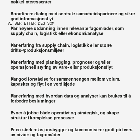
nøkkelinteressenter
Koordinere dialog med sentrale samarbeidspartnere og sikre 
god informasjonsflyt
VI SER ETTER DEG SOM 
Har høyere utdanning innen relevante fagområder, som 
supply chain, logistikk eller økonomi/analyse
Har erfaring fra supply chain, logistikk eller større 
drifts-/produksjonsmiljøer 
Har erfaring med planlegging, prognoser og/eller 
operasjonell styring av vare- eller produksjonsflyt 
Har god forståelse for sammenhengen mellom volum, 
kapasitet og flyt i en verdikjede 
Har erfaring med hvordan data og analyser kan brukes til å 
forbedre beslutninger
Evner å jobbe både operativt og strategisk, og skape 
struktur i komplekse prosesser
Er en sterk relasjonsbygger og kommuniserer godt på tvers 
av nivåer og fagområder