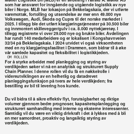
som har ansvaret for inngående og utgående logistikk av nye 
biler i Norge. MLB har lokasjon på Bekkelagskaia, der vi utførte 
varemottak, fortolling og utsendelse av mer enn 49.000 nye 
Volkswagen, Audi, Škoda og Cupra til det norske markedet i 
2025. I tillegg ble det utført klargjøringstjenester på 30.500 biler 
og innmontert skillevegger/gulv i ca. 8.000 nyttekjøretøy. I 
tillegg registrerte vi over 29.000 nye og brukte biler. Avdelingen 
har rundt 140 medarbeidere og er lokalisert i Kongshavnveien 
32/34 på Bekkelagskaia. I 2024 utvidet vi også virksomheten 
med en ny klargjøringsfasilitet i Drammen, som bidrar til å øke 
vår samlede kapasitet og fleksibilitet i logistikkjeden.
OM ROLLEN
For å styrke arbeidet med planlegging og styring av 
verdikjeden søker vi nå en analytisk og strukturert Supply 
Chain Planner. I denne rollen vil du få en nøkkelrolle i 
videreutviklingen av en helhetlig og datadrevet 
planleggingsfunksjon på tvers av hele verdikjeden; fra 
bestilling av bil til levering hos kunde.
Du vil bidra til å sikre effektiv flyt, forutsigbarhet og riktige 
volumer gjennom bedre prognoser, kapasitetsplanlegging og 
strukturert samhandling med interne og eksterne interessenter. 
Samtidig vil du være en viktig drivkraft i det å lykkes med å bli 
en mer samordnet, proaktiv og langsiktig styring av 
verdikjeden.