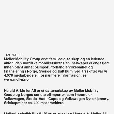
OM MØLLER
Møller Mobility Group er et familieeid selskap og en ledende 
aktør i den nordiske mobilitetsbransjen. Selskapet er engasjert 
innen blant annet bilimport, forhandlervirksomhet og 
finansiering i Norge, Sverige og Baltikum. Ved årsskiftet var vi 
4.078 medarbeidere. For nærmere informasjon, se 
www.moller.no. 
Harald A. Møller AS er et datterselskap av Møller Mobility 
Group og Norges største bilimportør, som importerer 
Volkswagen, Škoda, Audi, Cupra og Volkswagen Nyttekjøretøy. 
Selskapet har ca. 400 medarbeidere. 
Møller Logistikk Bil (MLB) er en avdeling i Harald A. Møller AS 