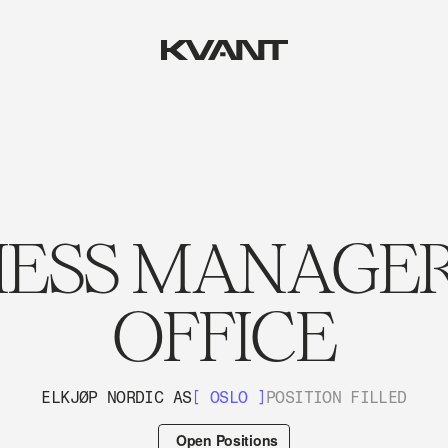
NESS MANAGER
OFFICE
ELKJØP NORDIC AS
[ OSLO ]
POSITION FILLED
Open Positions