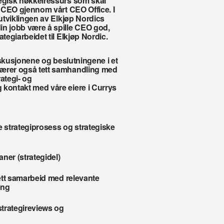
tegisk nøkkelressurs som skal 
e CEO gjennom vårt CEO Office. I 
eutviklingen av Elkjøp Nordics 
in jobb være å spille CEO god, 
tegiarbeidet til Elkjøp Nordic.
diskusjonene og beslutningene i et 
bærer også tett samhandling med 
ategi- og 
 kontakt med våre eiere i Currys 
e strategiprosess og strategiske 
aner (strategidel)
 tett samarbeid med relevante 
ing 
strategireviews og 