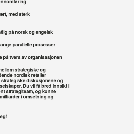
gjennomføring
ert, med sterk 
tlig på norsk og engelsk
ange parallelle prosesser
kje på tvers av organisasjonen
ellom strategiske og 
dende nordisk retailer
te strategiske diskusjonene og 
lskaper. Du vil få bred innsikt i 
nt strategiteam, og kunne 
illiarder i omsetning og 
deg!