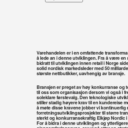
Varehandelen er i en omfattende transformasj
å lede an i denne utviklingen. Fra å være en
bidratt til utviklingen innen retail i Norge si
solid nordisk markedsleder med 50 milliarde
største nettbutikker, uavhengig av bransje.
Bransjen er preget av høy konkurranse og te
til oss som organisasjon dersom vi også i f
soleklare førstevalg. Den teknologiske utvik
stiller stadig høyere krav til en kundereise m
å møte disse kravene jobber vi kontinuerlig m
forretningsutviklingsprosjekter til større transf
sterkt og konkurransekraftig Elkjøp Nordic i
For å bidra i denne utviklingen og ytterligere