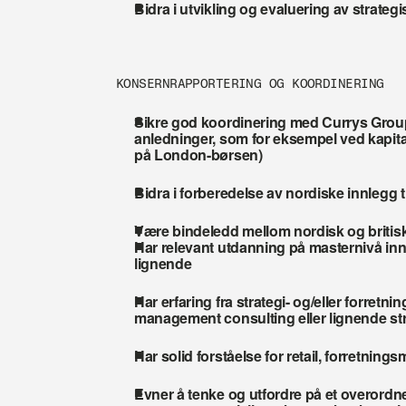
Bidra i utvikling og evaluering av strateg
KONSERNRAPPORTERING OG KOORDINERING
Sikre god koordinering med Currys Group i
anledninger, som for eksempel ved kapita
på London-børsen) 
Bidra i forberedelse av nordiske innlegg 
Være bindeledd mellom nordisk og britis
Har relevant utdanning på masternivå inne
lignende
Har erfaring fra strategi- og/eller forretnin
management consulting eller lignende str
Har solid forståelse for retail, forretnin
Evner å tenke og utfordre på et overordne