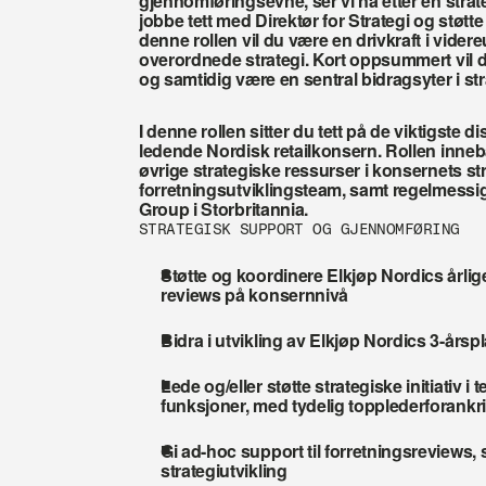
gjennomføringsevne, ser vi nå etter en stra
jobbe tett med Direktør for Strategi og støtt
denne rollen vil du være en drivkraft i vider
overordnede strategi. Kort oppsummert vil d
og samtidig være en sentral bidragsyter i stra
I denne rollen sitter du tett på de viktigste 
ledende Nordisk retailkonsern. Rollen inne
øvrige strategiske ressurser i konsernets str
forretningsutviklingsteam, samt regelmessig
Group i Storbritannia.
STRATEGISK SUPPORT OG GJENNOMFØRING
Støtte og koordinere Elkjøp Nordics årlig
reviews på konsernnivå 
Bidra i utvikling av Elkjøp Nordics 3-årspl
Lede og/eller støtte strategiske initiativ i
funksjoner, med tydelig topplederforankr
Gi ad-hoc support til forretningsreviews, 
strategiutvikling