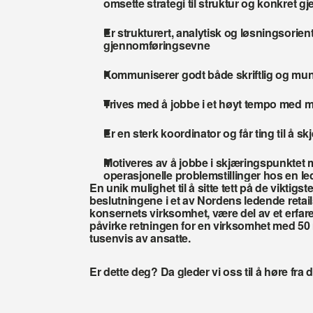
omsette strategi til struktur og konkret 
Er strukturert, analytisk og løsningsorient
gjennomføringsevne
Kommuniserer godt både skriftlig og mun
Trives med å jobbe i et høyt tempo med m
Er en sterk koordinator og får ting til å s
Motiveres av å jobbe i skjæringspunktet m
operasjonelle problemstillinger hos en le
En unik mulighet til å sitte tett på de viktigs
beslutningene i et av Nordens ledende retailse
konsernets virksomhet, være del av et erfare
påvirke retningen for en virksomhet med 50 m
tusenvis av ansatte.
Er dette deg? Da gleder vi oss til å høre fra 