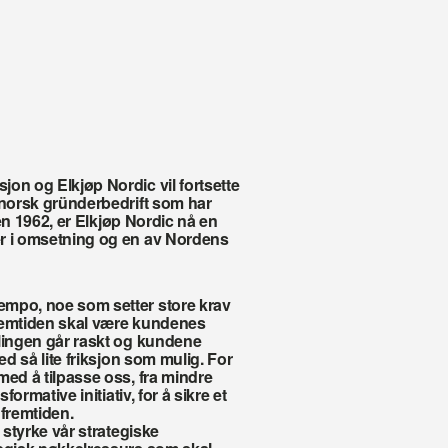
on og Elkjøp Nordic vil fortsette 
 norsk gründerbedrift som har 
den 1962, er Elkjøp Nordic nå en 
r i omsetning og en av Nordens 
mpo, noe som setter store krav 
remtiden skal være kundenes 
lingen går raskt og kundene 
ed så lite friksjon som mulig. For 
ed å tilpasse oss, fra mindre 
ormative initiativ, for å sikre et 
 fremtiden.
 styrke vår strategiske 