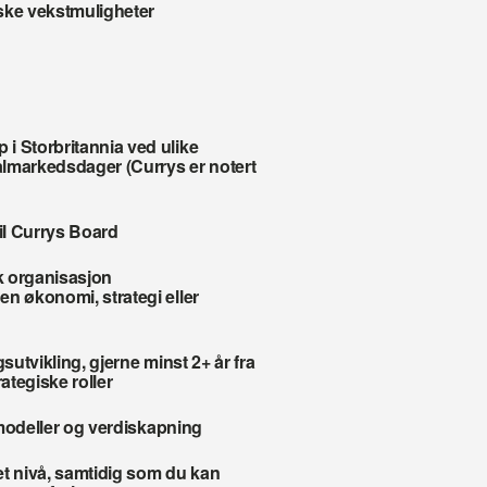
iske vekstmuligheter
 Storbritannia ved ulike 
lmarkedsdager (Currys er notert 
til Currys Board
k organisasjon
n økonomi, strategi eller 
gsutvikling, gjerne minst 2+ år fra 
ategiske roller
gsmodeller og verdiskapning
t nivå, samtidig som du kan 