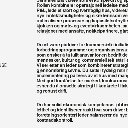
Rollen kombinerer operasjonell ledelse med st
P&L, lede et stort og tverrfaglig hus, videreut
nye inntektsmuligheter og sikre lønnsom vek
optimalisere prosesser og kapasitetsutnyttels
kjøkken og møte- og eventvirksomheten, sa
relasjoner med ansatte, nøkkelpartnere, går
Du vil være pådriver for kommersielle initiativ
forbedringsprogrammer og organisasjonsutvik
som ønsker å ta fullt ansvar for en bedrift 
mennesker, kultur og kommersiell teft står i
Vi ser etter en leder som kombinerer strategi
NSE
gjennomføringsevne. Du setter tydelig retning
implementering på tvers av et hus med mange
Med god forståelse for marked, konkurranse 
evner du å omsette strategi til konkrete til
og robust drift.
Du har solid økonomisk kompetanse, jobber d
letthet og identifiserer raskt hva som driver
forretningsorientert leder balanserer du nye
kostnadskontroll.