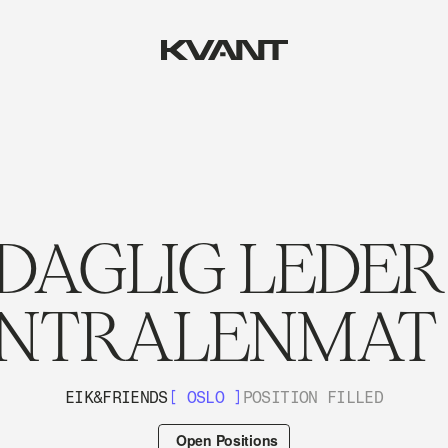
DAGLIG LEDER 
NTRALENMAT
EIK&FRIENDS
[ OSLO ]
POSITION FILLED
Open Positions