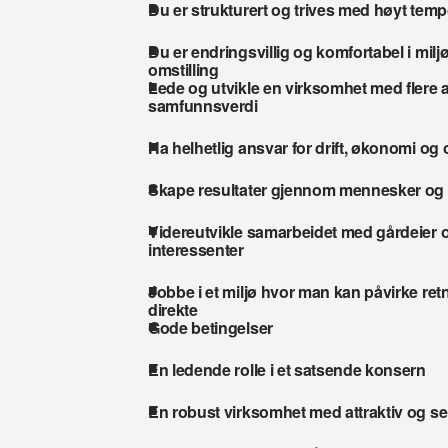
Du er strukturert og trives med høyt tem
Du er endringsvillig og komfortabel i miljø
omstilling
Lede og utvikle en virksomhet med flere a
samfunnsverdi
Ha helhetlig ansvar for drift, økonomi og
Skape resultater gjennom mennesker og
Videreutvikle samarbeidet med gårdeier o
interessenter
Jobbe i et miljø hvor man kan påvirke retni
direkte
Gode betingelser
En ledende rolle i et satsende konsern
En robust virksomhet med attraktiv og se