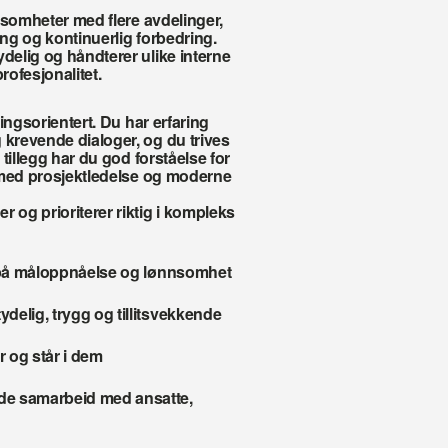
ksomheter med flere avdelinger, 
ing og kontinuerlig forbedring. 
elig og håndterer ulike interne 
ofesjonalitet.
ingsorientert. Du har erfaring 
revende dialoger, og du trives 
tillegg har du god forståelse for 
 med prosjektledelse og moderne 
og prioriterer riktig i kompleks 
s på måloppnåelse og lønnsomhet
delig, trygg og tillitsvekkende
r og står i dem
de samarbeid med ansatte, 