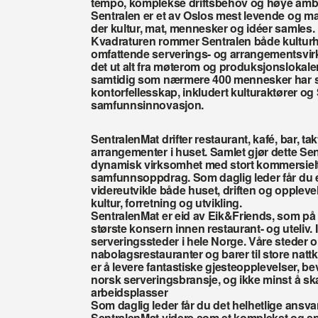
tempo, komplekse driftsbehov og høye ambi
Sentralen er et av Oslos mest levende og ma
der kultur, mat, mennesker og idéer samles. M
Kvadraturen rommer Sentralen både kulturhu
omfattende serverings- og arrangementsvirks
det ut alt fra møterom og produksjonslokaler
samtidig som nærmere 400 mennesker har sitt
kontorfellesskap, inkludert kulturaktører og S
samfunnsinnovasjon. 
SentralenMat drifter restaurant, kafé, bar, takt
arrangementer i huset. Samlet gjør dette Sen
dynamisk virksomhet med stort kommersielt 
samfunnsoppdrag. Som daglig leder får du en 
videreutvikle både huset, driften og oppleve
kultur, forretning og utvikling.
SentralenMat er eid av Eik&Friends, som på kor
største konsern innen restaurant- og uteliv. I d
serveringssteder i hele Norge. Våre steder omf
nabolagsrestauranter og barer til store nattk
er å levere fantastiske gjesteopplevelser, be
norsk serveringsbransje, og ikke minst å sk
arbeidsplasser
Som daglig leder får du det helhetlige ansvare
SentralenMat videre som et komplekst og s