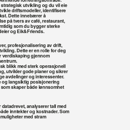
rategisk utvikling og du vil eie 
vikle driftsmodeller, identifisere 
st. Dette innebærer å 
e på tvers av café, restaurant, 
mtidig som du bygger sterke 
deier og Eik&Friends. 
er, profesjonalisering av drift, 
ling. Dette er en rolle for deg 
der verdiskaping gjennom 
 sentrum.
sk blikk med sterk operasjonell 
, utvikler gode planer og sikrer 
 avdelinger og interessenter. 
og langsiktig posisjonering 
tak som skaper både lønnsomhet 
atadrevet, analyserer tall med 
 både inntekter og kostnader. Som 
 muligheter med stram 