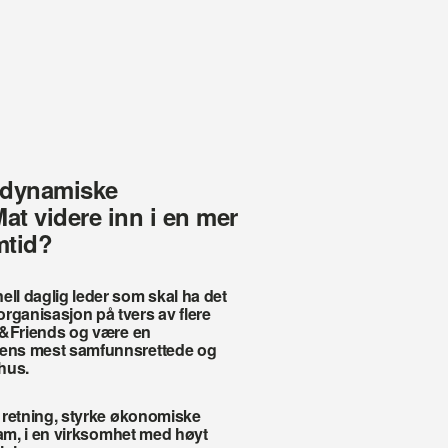
 dynamiske 
t videre inn i en mer 
mtid?
ll daglig leder som skal ha det 
rganisasjon på tvers av flere 
ik&Friends og være en 
byens mest samfunnsrettede og 
hus.
k retning, styrke økonomiske 
team, i en virksomhet med høyt 