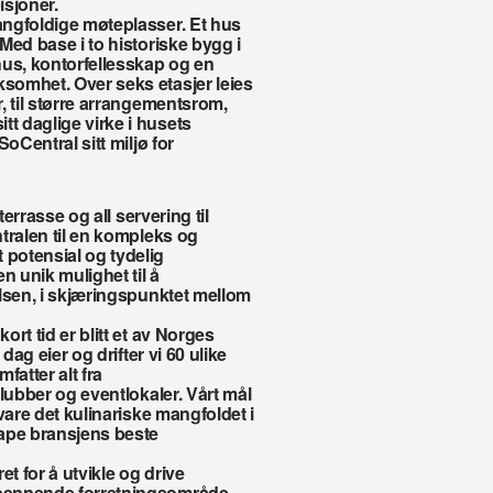
sjoner.
ngfoldige møteplasser. Et hus 
ed base i to historiske bygg i 
s, kontorfellesskap og en 
omhet. Over seks etasjer leies 
, til større arrangementsrom, 
 daglige virke i husets 
oCentral sitt miljø for 
errasse og all servering til 
tralen til en kompleks og 
potensial og tydelig 
unik mulighet til å 
lsen, i skjæringspunktet mellom 
t tid er blitt et av Norges 
ag eier og drifter vi 60 ulike 
atter alt fra 
lubber og eventlokaler. Vårt mål 
vare det kulinariske mangfoldet i 
ape bransjens beste 
t for å utvikle og drive 
pennende forretningsområde. 