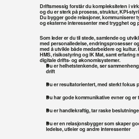
Driftsmessig forstår du kompleksiteten i vir
og du er sterk på prosess, struktur, KPI-styr
Du bygger gode relasjoner, kommuniserer tyd
og eksterne interessenter med trygghet og pr
Som leder er du til stede, samlende og utvikl
med personalledelse, endringsprosesser og k
med å utvikle både medarbeidere og kultur. I 
HMS, risikostyring og IK Mat, samt erfaring
digitale drifts- og økonomisystemer.
Du er helhetstenkende, ser sammenhenger 
drift
Du er resultatorientert, med sterkt foku
Du har gode kommunikative evner og er ty
Du er handlekraftig, tar raske beslutninge
Du er en relasjonsbygger som skaper go
ledelse, utleier og andre interessenter