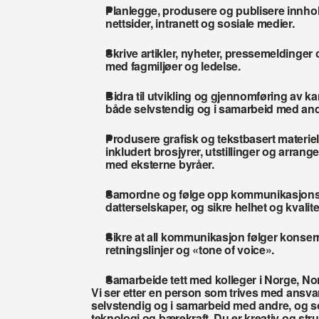
Planlegge, produsere og publisere innhold
nettsider, intranett og sosiale medier.
Skrive artikler, nyheter, pressemeldinger o
med fagmiljøer og ledelse.
Bidra til utvikling og gjennomføring av kam
både selvstendig og i samarbeid med and
Produsere grafisk og tekstbasert materiell ti
inkludert brosjyrer, utstillinger og arran
med eksterne byråer.
Samordne og følge opp kommunikasjonsakt
datterselskaper, og sikre helhet og kvalite
Sikre at all kommunikasjon følger konsernet
retningslinjer og «tone of voice».
Samarbeide tett med kolleger i Norge, No
Vi ser etter en person som trives med ansvar
selvstendig og i samarbeid med andre, og som
teknologi og bærekraft. Du er kreativ og stru