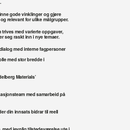
.
inne gode vinklinger og gjøre 
 og relevant for ulike målgrupper.
trives med varierte oppgaver, 
er seg raskt inn i nye temaer.
dialog med interne fagpersoner 
le med stor bredde i 
delberg Materials’ 
asjonsteam med samarbeid på 
 din innsats bidrar til reell 
 med jevnlig tilstedeværelse ute i 