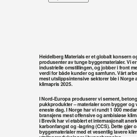
Heidelberg Materials er et globalt konsern o
produsenter av tunge byggematerialer. Vi er 
industrielle omstillingen, og jobber i front 
verdi for både kunder og samfunn. Vårt arbe
mest utslippsintensive sektorer ble i Norge 
klimapris 2025.
I Nord-Europa produserer vi sement, betong
pukkprodukter – materialer som bygger og v
eneste dag. I Norge har vi rundt 1 000 medar
bransjens mest offensive og ambisiøse klim
i Brevik har vi etablert et internasjonalt ane
karbonfangst og -lagring (CCS). Dette gjør oss
byggematerialer med et vesentlig lavere klima