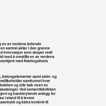
g en av verdens ledende 
en sentral aktør i den grønne 
med innovasjon som skaper reell 
id med å omstille en av verdens 
anerkjent med Næringslivets 
, betongelementer samt stein- og 
edlikeholder samfunnet hver 
beidere og står bak noen av 
asatsinger. Ved sementfabrikken 
rkjent og banebrytende anlegg for 
 i stand til å levere 
avtrykk og bidra konkret til 