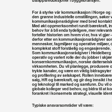
utslippsreduksjoner i byggebransjen.
For å styrke vår kommunikasjon i Norge og stø
den grønne industrielle omstillingen, søker vi
kommunikasjonsrådgiver med bred kontaktfla
Med økt oppmerksomhet rundt bærekraft, ind
behov for å bli enda tydeligere, mer relevan
forteller historien om hvem vi er, hva vi gjør 
derfor etter en kommunikasjonsrådgiver som
mennesker, fagmiljøer og operative miljøer, 
komplekst stoff forståelig og engasjerende.
Som kommunikasjonsrådgiver i Heidelberg Ma
operativ og variert rolle der du jobber i skj
konsernkommunikasjon, norske datterselska
virksomheten. Du vil planlegge, produsere og
trykte kanaler, og være en viktig bidragsyter t
og profilering av selskapet. Rollen innebære
salg, HR og bærekraft, og gir deg innsikt i h
og teknologi til marked og samfunn. Du vil 
globale kolleger ved behov, og bidra til at 
forankret i konsernets strategi, visuelle ident
Typiske ansvarsområder vil være: 