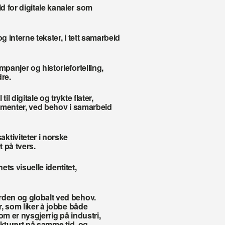
 for digitale kanaler som 
g interne tekster, i tett samarbeid 
panjer og historiefortelling, 
re.
l digitale og trykte flater, 
gementer, ved behov i samarbeid 
iviteter i norske 
t på tvers.
s visuelle identitet, 
rden og globalt ved behov.
, som liker å jobbe både 
 er nysgjerrig på industri, 
kturert på samme tid, og 