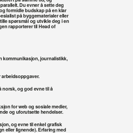
arallelt. Du evner å sette deg 
 og formidle budskap på en klar 
sialist på byggematerialer eller 
stille spørsmål og utvikle deg i en 
en rapporterer til Head of 
n kommunikasjon, journalistikk, 
ler arbeidsoppgaver.
 norsk, og god evne til å 
sjon for web og sosiale medier, 
ende og uforutsette hendelser.
on, og evne til enkel grafisk 
 eller lignende). Erfaring med 