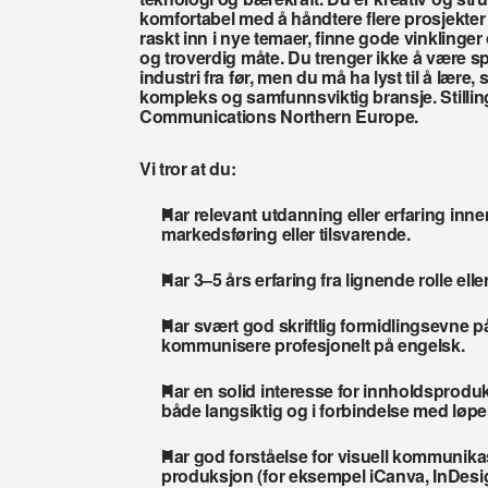
komfortabel med å håndtere flere prosjekter p
raskt inn i nye temaer, finne gode vinklinger
og troverdig måte. Du trenger ikke å være spe
industri fra før, men du må ha lyst til å lære, 
kompleks og samfunnsviktig bransje. Stilling
Communications Northern Europe.
Vi tror at du: 
Har relevant utdanning eller erfaring inne
markedsføring eller tilsvarende.
Har 3–5 års erfaring fra lignende rolle el
Har svært god skriftlig formidlingsevne på
kommunisere profesjonelt på engelsk.
Har en solid interesse for innholdsproduk
både langsiktig og i forbindelse med løp
Har god forståelse for visuell kommunikasj
produksjon (for eksempel iCanva, InDesign