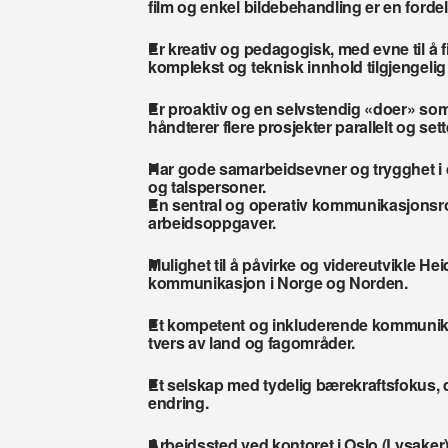
film og enkel bildebehandling er en fordel
Er kreativ og pedagogisk, med evne til å f
komplekst og teknisk innhold tilgjengelig
Er proaktiv og en selvstendig «doer» som 
håndterer flere prosjekter parallelt og sett
Har gode samarbeidsevner og trygghet i 
og talspersoner.
En sentral og operativ kommunikasjonsrol
arbeidsoppgaver.
Mulighet til å påvirke og videreutvikle Hei
kommunikasjon i Norge og Norden.
Et kompetent og inkluderende kommunik
tvers av land og fagområder.
Et selskap med tydelig bærekraftsfokus, der
endring.
Arbeidssted ved kontoret i Oslo (Lysaker),