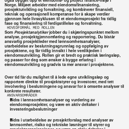
også bygget opp et eiendoms- og project finance-miljø i 
Norge. Miljøet arbeider med eiendomsfinansiering, 
prosjektutvikling og forvaltning, og kombinerer finansiell, 
teknisk og operasjonell kompetanse for å skape verdier 
gjennom hele livssyklusen til et eiendomsprosjekt fra tidlig 
fase og finansiering til ferdigstillelse og forvaltning.
HOVEDFORMÅL MED ROLLEN 
Som 
Prosjektanalytiker
 jobber du i skjæringspunktet mellom 
analyse, prosjektgjennomføring og rapportering. Du bistår 
ansvarlig prosjektleder med lønnsomhetsanalyser, 
utarbeidelse av beslutningsgrunnlag og oppfølging av 
prosjektene, og får tidlig innsikt i hele verdikjeden i 
eiendomsutvikling. Rollen gir et bredt og praktisk læringsløp, 
og passer for deg som ønsker å bygge erfaring i 
eiendomsutvikling og gradvis ta mer ansvar i prosjektene.
Over tid får du mulighet til å lede egne utviklingsløp og 
rapportere direkte til prosjektstyrer og investorer, med tett 
involvering i beslutningene og ansvar for å omsette analyser til 
konkrete resultater.
ANSVARSOMRÅDER
Bidra i lønnsomhetsanalyser og vurdering av 
eiendomsprosjekter, og være en aktiv deltaker i 
investeringsbeslutninger
Bidra i utarbeidelse av prosjektforslag med analyser av 
lønnsomhet, risiko og tekniske løsninger til styrer og 