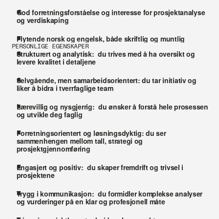
God forretningsforståelse og interesse for prosjektanalyse 
og verdiskaping
Flytende norsk og engelsk, både skriftlig og muntlig
PERSONLIGE EGENSKAPER
Strukturert og analytisk:  du trives med å ha oversikt og 
levere kvalitet i detaljene
Selvgående, men samarbeidsorientert: du tar initiativ og 
liker å bidra i tverrfaglige team
Lærevillig og nysgjerrig:  du ønsker å forstå hele prosessen 
og utvikle deg faglig
Forretningsorientert og løsningsdyktig: du ser 
sammenhengen mellom tall, strategi og 
prosjektgjennomføring
Engasjert og positiv:  du skaper fremdrift og trivsel i 
prosjektene
Trygg i kommunikasjon:  du formidler komplekse analyser 
og vurderinger på en klar og profesjonell måte