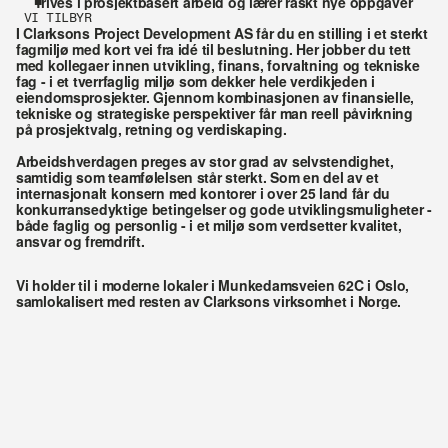
Trives i prosjektbasert arbeid og lærer raskt nye oppgaver
VI TILBYR 
I Clarksons Project Development AS får du en stilling i et sterkt 
fagmiljø med kort vei fra idé til beslutning. Her jobber du tett 
med kollegaer innen utvikling, finans, forvaltning og tekniske 
fag - i et tverrfaglig miljø som dekker hele verdikjeden i 
eiendomsprosjekter. Gjennom kombinasjonen av finansielle, 
tekniske og strategiske perspektiver får man reell påvirkning 
på prosjektvalg, retning og verdiskaping. 
Arbeidshverdagen preges av stor grad av selvstendighet, 
samtidig som teamfølelsen står sterkt. Som en del av et 
internasjonalt konsern med kontorer i over 25 land får du 
konkurransedyktige betingelser og gode utviklingsmuligheter - 
både faglig og personlig - i et miljø som verdsetter kvalitet, 
ansvar og fremdrift.
Vi holder til i moderne lokaler i Munkedamsveien 62C i Oslo, 
samlokalisert med resten av Clarksons virksomhet i Norge.