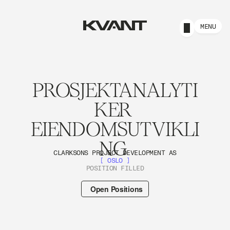
MENU
PROSJEKTANALYTI
KER 
EIENDOMSUTVIKLI
NG 
CLARKSONS PROJECT DEVELOPMENT AS
[ OSLO ]
POSITION FILLED
Open Positions