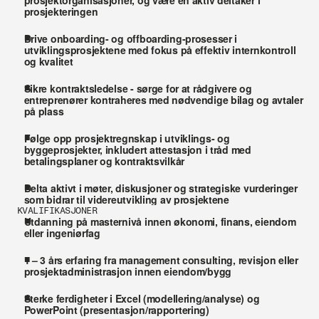
prosjektorganisasjoner, og være en aktiv deltaker i 
prosjekteringen
Drive onboarding- og offboarding-prosesser i 
utviklingsprosjektene med fokus på effektiv internkontroll 
og kvalitet
Sikre kontraktsledelse - sørge for at rådgivere og 
entreprenører kontraheres med nødvendige bilag og avtaler 
på plass
Følge opp prosjektregnskap i utviklings- og 
byggeprosjekter, inkludert attestasjon i tråd med 
betalingsplaner og kontraktsvilkår
Delta aktivt i møter, diskusjoner og strategiske vurderinger 
som bidrar til videreutvikling av prosjektene
KVALIFIKASJONER
Utdanning på masternivå innen økonomi, finans, eiendom 
eller ingeniørfag
1 – 3 års erfaring fra management consulting, revisjon eller 
prosjektadministrasjon innen eiendom/bygg
Sterke ferdigheter i Excel (modellering/analyse) og 
PowerPoint (presentasjon/rapportering)