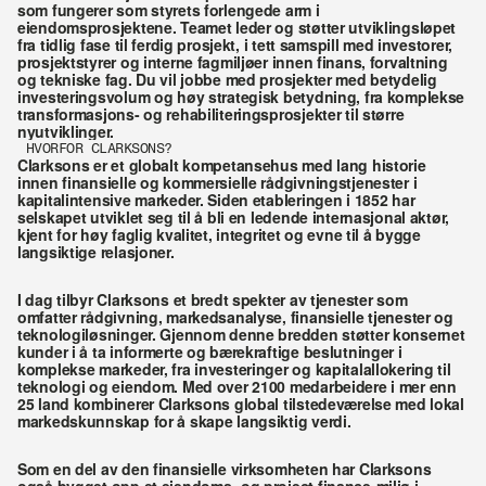
som fungerer som styrets forlengede arm i 
eiendomsprosjektene. Teamet leder og støtter utviklingsløpet 
fra tidlig fase til ferdig prosjekt, i tett samspill med investorer, 
prosjektstyrer og interne fagmiljøer innen finans, forvaltning 
og tekniske fag. Du vil jobbe med prosjekter med betydelig 
investeringsvolum og høy strategisk betydning, fra komplekse 
transformasjons- og rehabiliteringsprosjekter til større 
nyutviklinger.
HVORFOR CLARKSONS?
Clarksons er et globalt kompetansehus med lang historie 
innen finansielle og kommersielle rådgivningstjenester i 
kapitalintensive markeder. Siden etableringen i 1852 har 
selskapet utviklet seg til å bli en ledende internasjonal aktør, 
kjent for høy faglig kvalitet, integritet og evne til å bygge 
langsiktige relasjoner.
I dag tilbyr Clarksons et bredt spekter av tjenester som 
omfatter rådgivning, markedsanalyse, finansielle tjenester og 
teknologiløsninger. Gjennom denne bredden støtter konsernet 
kunder i å ta informerte og bærekraftige beslutninger i 
komplekse markeder, fra investeringer og kapitalallokering til 
teknologi og eiendom. Med over 2100 medarbeidere i mer enn 
25 land kombinerer Clarksons global tilstedeværelse med lokal 
markedskunnskap for å skape langsiktig verdi.
Som en del av den finansielle virksomheten har Clarksons 