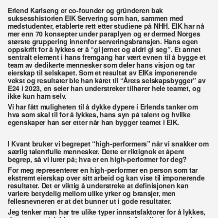
Erlend Karlseng er co-founder og gründeren bak 
suksesshistorien EIK Servering som han, sammen med 
medstudenter, etablerte rett etter studiene på NHH. EIK har nå 
mer enn 70 konsepter under paraplyen og er dermed Norges 
største gruppering innenfor serveringsbransjen. Hans egen 
oppskrift for å lykkes er å “gi jernet og aldri gi seg”. Et annet 
sentralt element i hans fremgang har vært evnen til å bygge et 
team av dedikerte mennesker som deler hans visjon og tar 
eierskap til selskapet. Som et resultat av EIKs imponerende 
vekst og resultater ble han kåret til “Årets selskapsbygger” av 
E24 i 2023, en seier han understreker tilhører hele teamet, og 
ikke kun ham selv.
Vi har fått muligheten til å dykke dypere i Erlends tanker om 
hva som skal til for å lykkes, hans syn på talent og hvilke 
egenskaper han ser etter når han bygger teamet i EIK.
I Kvant bruker vi begrepet “high-performers” når vi snakker om 
særlig talentfulle mennesker. Dette er riktignok et åpent 
begrep, så vi lurer på; hva er en high-performer for deg?
For meg representerer en high-performer en person som tar 
ekstremt eierskap over sitt arbeid og kan vise til imponerende 
resultater. Det er viktig å understreke at definisjonen kan 
variere betydelig mellom ulike yrker og bransjer, men 
fellesnevneren er at det bunner ut i gode resultater.
Jeg tenker man har tre ulike typer innsatsfaktorer for å lykkes, 