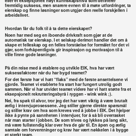
eller et eksepsjonelt høyt kunnskapsnivå som definerer 
fremtidig suksess, men snarere evnen til å møte utfordringer, ta 
eierskap og finne løsninger som utgjør den reelle forskjellen i 
arbeidslivet.
Hvordan får du folk til å ta dette eierskapet?
Noen har med seg en iboende drivkraft som gjør at de 
automatisk tar eierskap. I et selskap derimot handler det om å 
skape et felleskap og en felles forståelse for formålet for det vi 
gjør, som forhåpentligvis gir inspirasjon og motivasjon til å 
ville finne gode løsninger. 
På din reise med å etablere og utvikle EIK, hva har vært 
suksessfaktorer når du har bygd teamet?
For det første har vi hatt “flaks” med de første ansettelsene vi 
gjorde. Teamet vi etablerte fra start har fungert utrolig godt 
sammen. Når vi har utvidet teamet videre har vi hatt støtte fra et 
eksepsjonelt rekrutteringsbyrå i ryggen - wink wink ;).
Nei, fra spøk til alvor, tror jeg det har vært viktig å være brutalt 
ærlig i intervjuprosessene. Jeg stiller gjerne direkte spørsmål 
og stiller krav om hva som kreves ved å jobbe i EIK. Det hjelper 
ikke å pynte på sannheten i intervjuer, for å så bli overrasket 
når man starter i jobben. De som trives og lykkes på lang sikt, 
må være fullstendig klar over hva de går til. En åpen og ærlig 
samtale om forventninger og krav har vært nøkkelen i å bygge 
et sterkt team.