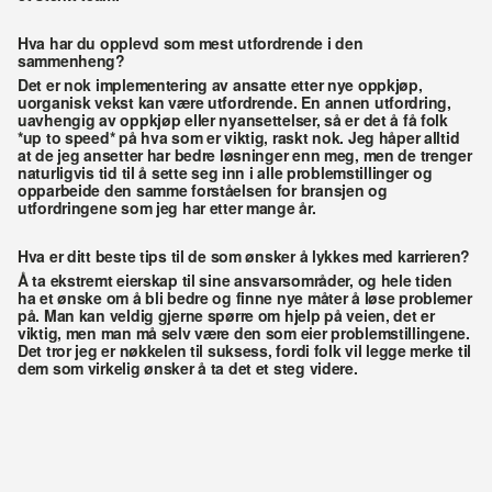
Hva har du opplevd som mest utfordrende i den 
sammenheng? 
Det er nok implementering av ansatte etter nye oppkjøp, 
uorganisk vekst kan være utfordrende. En annen utfordring, 
uavhengig av oppkjøp eller nyansettelser, så er det å få folk 
*up to speed* på hva som er viktig, raskt nok. Jeg håper alltid 
at de jeg ansetter har bedre løsninger enn meg, men de trenger 
naturligvis tid til å sette seg inn i alle problemstillinger og 
opparbeide den samme forståelsen for bransjen og 
utfordringene som jeg har etter mange år. 
Hva er ditt beste tips til de som ønsker å lykkes med karrieren?
Å ta ekstremt eierskap til sine ansvarsområder, og hele tiden 
ha et ønske om å bli bedre og finne nye måter å løse problemer 
på. Man kan veldig gjerne spørre om hjelp på veien, det er 
viktig, men man må selv være den som eier problemstillingene. 
Det tror jeg er nøkkelen til suksess, fordi folk vil legge merke til 
dem som virkelig ønsker å ta det et steg videre.