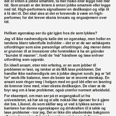
det er enten å jobbe smartere, ta mer risiko eller legge ned mer 
tid. Som ansatt er det lettere å enten jobbe smartere eller legge 
ned tid. High-performers signaliserer en dedikasjon og vilje til 
å få det til. Det skal sies at det er krevende å være en high-
performer, for det krever ekstra innsats og engasjement over 
tid. 
Hvilken egenskap ser du går igjen hos de som lykkes? 
Jeg vil ikke nødvendigvis kalle det en egenskap, men heller en 
tendens blant talentfulle individer – det er at de ser selskapets 
utfordringer som sine personlige utfordringer. Jeg mener dette 
er grunnen til at investorer ofte foretrekker å ha en gründer 
“bundet til masten”, fordi de *må* håndtere og løse enhver 
utfordring som oppstår.
En ideell ansatt, etter min erfaring, er en som jobber til 
problemet er løst, og tenker at de MÅ løse problemet. Det 
handler ikke nødvendigvis om å jobbe døgnet rundt; jeg er *all 
for* work-life balance, men de beste tar et enormt eierskap. En 
ansatt som ringer meg i helgen med en god idé eller en løsning 
de brenner inne med, viser ekstra dedikasjon. De viser at de 
bryr seg om å løse problemer, også utenfor normert arbeidstid. 
For eksempel, om man ser på et avgangskull ut fra 
universitetet, så har så og si alle nokså like sjanser for å gjøre 
det bra. Likevel, de som skiller seg ut ved å lykkes senere i 
karrieren har denne egenskapen og drivkraften til å takle og 
løse problemer - tror jeg. Det er ikke din akademiske bakgrunn 