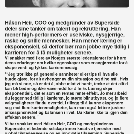
Håkon Heir, COO og medgründer av Superside 
deler sine tanker om talent og rekruttering. Han 
mener high-performers er uselviske, nysgjerrige, 
raske og snille mennesker. Han mener læring er 
eksponensiell, så derfor bør man jobbe mye tidlig i 
karrieren for å få muligheter senere.
Vi snakker med flere av Norges største ledertalenter for å høre 
deres erfaringer om hvilke egenskaper som er avgjørende for å 
skape verdi og lykkes karrieremessig. 
*“Jeg tror ikke på generelle sannheter eller tips til hva alle 
burde gjøre, for alt avhenger av din situasjon og dine mål. Hvis 
jeg må si noe, så er det å jobbe relativt hardt, tenke at det alltid 
kan bli bedre og ikke være redd for å feile. Læring skjer 
eksponentielt, det er som en rentes rente effekt. Jo mer arbeid 
du legger ned tidlig i karrieren, jo større blir utbyttet, og jo flere 
valgmuligheter får du over tid. I tillegg til å kunne eksponere 
seg mot flere karrieremuligheter, kan man også lettere justere 
ambisjonsnivået og balansen i livet. Du klarer ikke ta igjen den 
effekten senere.”
Vi har snakket med Håkon Heir, COO og medgründer av 
Superside, et ledende selskap innen kreative tjenester med 
global tilstedeværelse og en innovativ tilnærming. Superside 