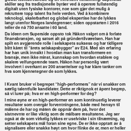
skiller seg fra tradisjonelle byråer ved å operere fullstendig 
digitalt uten fysiske kontorer, noe som gjør det mulig å 
rekruttere topp talent fra hele verden. Ved å kombinere 
teknologi, skalerbarhet og global ekspertise har de lykkes 
langt utenfor Norges landegrenser; siden oppstarten i 2016 
teller de nå 750 ansatte i 60 land. 
Da ideen om Superside oppsto tok Håkon valget om å forlate 
finansbransjen, og satset alt på gründertilværelsen. Han har 
spilt en avgjørende rolle i selskapets suksess og har tidligere 
blitt kåret til “årets selskapsbygger” av E24. Med sin erfaring 
har han unik innsikt i hvordan man kan transformere en 
bransje, men ikke minst, kunnskap om hvordan etablere og 
skalere velfungerende team. Håkon har personlig vært 
involvert i overkant av 200 ansettelser og har klare tanker om 
hva som kjennetegner de som lykkes.
I Kvant bruker vi begrepet “high-performers” når vi snakker om 
særlig talentfulle kandidater. Dette er riktignok et åpent begrep, 
så vi lurer på; hva er en high-performer for deg? 
I mine øyne er en high-performer en som kontinuerlig leverer 
resultater som overgår forventningene, både med hensyn til 
målene de har og måten de oppnår dem på, hvor det 
sistnevnte er like viktig som de målbare resultatene. Jeg ser 
også at de som virkelig lykkes er uselviske i sin tilnærming, og 
setter selskapets mål foran sine egne. De er ikke opptatt av å 
signalisere eller snakke høyt om hvor flinke de er, men er heller 