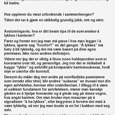
bli bedre. 
Hva opplever du mest utfordrende i sammenhengen?
Tiden det tar å gjøre en skikkelig grundig jobb, rett og slett. 
Avslutningsvis; hva er ditt beste tips til de som ønsker å 
lykkes i karrieren?
Først og fremst tror jeg man må grave i hva man legger i å 
lykkes, spørre seg “hvorfor?” en del ganger. “Å lykkes” må 
bety å bli lykkelig, og det må være basert på dine egne 
premisser, ikke noen andres definisjon. 
Videre tror jeg det er viktig å finne noen holdepunkter som er 
konstante over tid, og personlige. Jeg tror det er risikabelt å 
bygge “lykke” og selvtillit på komparativ karrieresuksess, fordi 
mye er utenfor din kontroll. 
Dersom du måler deg mot andre på overfladiske parametere 
som inntekt eller tittel, blir andres “suksess” en trussel mot din 
egen selvfølelse, bevisst eller underbevisst. I tillegg til å være 
et usikkert fundament for selvfølelsen, mister man kanskje 
gleden av å hjelpe hverandre og å glede seg på deres vegne, 
hva angår karriere. Om man bruker mye ressurser på å 
signalisere “å ha lykkes”, eller begynner å forvirre det med å 
være lykkelig, så tror jeg man burde ta en fot i bakken med seg 
selv. 