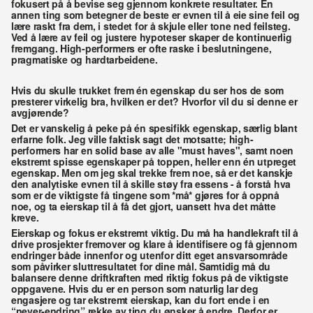
fokusert på å bevise seg gjennom konkrete resultater. En 
annen ting som betegner de beste er evnen til å eie sine feil og 
lære raskt fra dem, i stedet for å skjule eller tone ned feilsteg. 
Ved å lære av feil og justere hypoteser skaper de kontinuerlig 
fremgang. High-performers er ofte raske i beslutningene, 
pragmatiske og hardtarbeidene. 
Hvis du skulle trukket frem én egenskap du ser hos de som 
presterer virkelig bra, hvilken er det? Hvorfor vil du si denne er 
avgjørende? 
Det er vanskelig å peke på én spesifikk egenskap, særlig blant 
erfarne folk. Jeg ville faktisk sagt det motsatte; high-
performers har en solid base av alle "must haves", samt noen 
ekstremt spisse egenskaper på toppen, heller enn én utpreget 
egenskap. Men om jeg skal trekke frem noe, så er det kanskje 
den analytiske evnen til å skille støy fra essens - å forstå hva 
som er de viktigste få tingene som *må* gjøres for å oppnå 
noe, og ta eierskap til å få det gjort, uansett hva det måtte 
kreve. 
Eierskap og fokus er ekstremt viktig. Du må ha handlekraft til å 
drive prosjekter fremover og klare å identifisere og få gjennom 
endringer både innenfor og utenfor ditt eget ansvarsområde 
som påvirker sluttresultatet for dine mål. Samtidig må du 
balansere denne driftkraften med riktig fokus på de viktigste 
oppgavene. Hvis du er en person som naturlig lar deg 
engasjere og tar ekstremt eierskap, kan du fort ende i en 
“never-endring” rekke av ting du ønsker å endre. Derfor er 