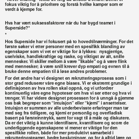
fokus viktig for å prioritere og forstå hvilke kamper som er 
verdt å kjempe for. 
Hva har vært suksessfaktorer når du har bygd teamet i 
Superside?*
*
Hos Superside har vi fokusert på to hovedtilnærminger. For det 
første søker vi etter personer med en spesifikk blanding av 
egenskaper som vi vet er viktige for å lykkes:  nysgjerrige, 
uselviske, handlekraftige og raske, og viktigst av alt, snille 
mennesker. Vi skiller mellom å være "likable" og å være flink 
med mennesker; å være snill krever dyp empati og evnen til å 
bruke denne empatien til å løse andres problemer.
For det andre har vi designet en rekrutteringsprosess som i 
stor grad reduserer våre egne biases. Vi er ekstremt grundige i 
definisjonen av hva rollen skal oppnå, og vi utfordrer 
kontinuerlig våre egne hypoteser om hva vi ser etter og hva vi 
trenger. Vi har videre designet prosessen for å unngå å gjemme 
oss bak begreper som “intuisjon” eller “kjemi” i ansettelser. 
Intuisjon er summen av alle underbevisste erfaringer man tar 
med seg fra tidligere, og kjemi er personlig og overfladisk 
basert på førsteinntrykk, samt for vagt til å måle og diskutere. 
Da er det viktig å kunne identifisere, kvantifisere og score de 
underliggende egenskapene vi mener er viktige for den 
spesifikke rollen, både for mer produktivt samarbeid i 
rekrutteringsteamet, bedre beslutninger, og for å alltid lære og 