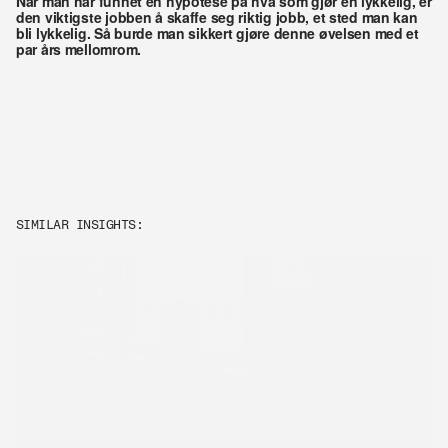
Når man har funnet en hypotese på hva som gjør en lykkelig, er 
den viktigste jobben å skaffe seg riktig jobb, et sted man kan 
bli lykkelig. Så burde man sikkert gjøre denne øvelsen med et 
par års mellomrom.
SIMILAR INSIGHTS: