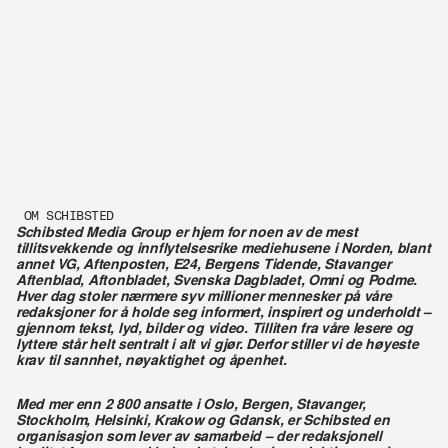
OM SCHIBSTED
Schibsted Media Group er hjem for noen av de mest 
tillitsvekkende og innflytelsesrike mediehusene i Norden, blant 
annet VG, Aftenposten, E24, Bergens Tidende, Stavanger 
Aftenblad, Aftonbladet, Svenska Dagbladet, Omni og Podme. 
Hver dag stoler nærmere syv millioner mennesker på våre 
redaksjoner for å holde seg informert, inspirert og underholdt – 
gjennom tekst, lyd, bilder og video. Tilliten fra våre lesere og 
lyttere står helt sentralt i alt vi gjør. Derfor stiller vi de høyeste 
krav til sannhet, nøyaktighet og åpenhet.
Med mer enn 2 800 ansatte i Oslo, Bergen, Stavanger, 
Stockholm, Helsinki, Krakow og Gdansk, er Schibsted en 
organisasjon som lever av samarbeid – der redaksjonell 