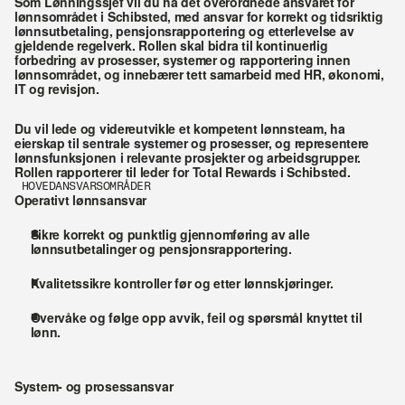
Som Lønningssjef vil du ha det overordnede ansvaret for 
lønnsområdet i 
Schibsted
, med ansvar for korrekt og tidsriktig 
lønnsutbetaling, pensjonsrapportering og etterlevelse av 
gjeldende regelverk. 
Rollen skal bidra til kontinuerlig 
forbedring av prosesser, systemer og rapportering innen 
lønnsområdet
, og innebærer tett samarbeid med HR, økonomi, 
IT og revisjon.
Du vil lede og videreutvikle et kompetent lønnsteam, ha 
eierskap til sentrale systemer og prosesser, og representere 
lønnsfunksjonen i relevante prosjekter og arbeidsgrupper. 
Rollen rapporterer til leder for Total Rewards i Schibsted.
HOVEDANSVARSOMRÅDER 
Operativt lønnsansvar
Sikre korrekt og punktlig gjennomføring av alle 
lønnsutbetalinger og pensjonsrapportering.
Kvalitetssikre kontroller før og etter lønnskjøringer.
Overvåke og følge opp avvik, feil og spørsmål knyttet til 
lønn.
System- og prosessansvar