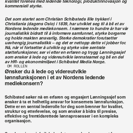
kvalitet forenes med ledende teknologi, produktinnovasjon og 
kommersiell styrke.
Det som startet som Christian Schibsteds lille trykkeri i 
Christiania (dagens Oslo) i 1839, har utviklet seg til å bli et av 
Nordens ledende mediekonsern. I nærmere to hundre år har vår 
journalistikk bidratt til å informere samfunnet, styrke borgerne 
og holde makten ansvarlig. Sterke demokratier forutsetter 
uavhengig journalistikk – og det er nettopp dette vi jobber for. 
Nå, når vi fortsetter å utvikle og styrke våre sentrale 
støttefunksjoner, ser vi etter en erfaren og trygg Lønningssjef 
som ønsker å lede og videreutvikle lønnsteamet og bli en del 
av HR- og økonomimiljøet i Schibsted Media Norge.
OM ROLLEN
Ønsker du å lede og videreutvikle 
lønnsfunksjonen i et av Nordens ledende 
mediekonsern?
Schibsted søker nå en erfaren og engasjert Lønningssjef som 
ønsker å ta et helhetlig ansvar for konsernets lønnsfunksjon. 
Dette er en sentral lederrolle for deg som brenner for kvalitet, 
struktur og etterlevelse, og som ønsker å bidra til 
presise, 
effektive og fremtidsrettede lønnsprosesser i en kompleks 
organisasjon.