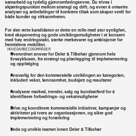
samarbeid og tydelig gjennomføringsevne. Du trives i 
skjæringspunktet mellom strategi og drift, og evner å omsette 
analyser og anbefalinger til konkrete tiltak som skaper verdi for 
både kunder og virksomheten.
For den rette kandidaten er dette en rolle med stor synlighet, 
bred eksponering og gode utviklingsmuligheter i et konsern 
med høy endringstakt, sterke merkevarer og ambisjoner for 
fremtidens mobilitet.
HOVEDARBEIDSOMRÅDER
Overordnet ansvar for Deler & Tilbehør gjennom hele 
livssyklusen, fra strategi og planlegging til implementering 
og oppfølging
Ansvarlig for den kommersielle utviklingen av kategorien, 
inkludert vekst, lønnsomhet, budsjett og resultater
Analysere marked, trender, salg og kundeatferd for å 
identifisere forbedrings- og vekstmuligheter
Drive og koordinere kommersielle initiativer, kampanjer og 
aktiviteter på tvers av organisasjonen, og sikre god 
implementering og forankring
Lede og utvikle teamet innen Deler & Tilbehør