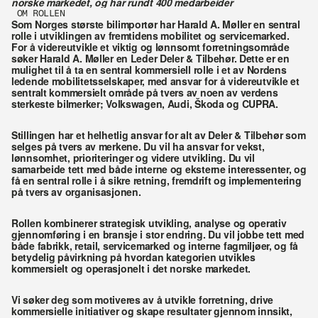
norske markedet, og har rundt 400 medarbeider
OM ROLLEN 
Som Norges største bilimportør har Harald A. Møller en sentral 
rolle i utviklingen av fremtidens mobilitet og servicemarked. 
For å videreutvikle et viktig og lønnsomt forretningsområde 
søker Harald A. Møller en Leder Deler & Tilbehør. Dette er en 
mulighet til å ta en sentral kommersiell rolle i et av Nordens 
ledende mobilitetsselskaper, med ansvar for å videreutvikle et 
sentralt kommersielt område på tvers av noen av verdens 
sterkeste bilmerker; Volkswagen, Audi, Škoda og CUPRA.
Stillingen har et helhetlig ansvar for alt av Deler & Tilbehør som 
selges på tvers av merkene. Du vil ha ansvar for vekst, 
lønnsomhet, prioriteringer og videre utvikling. Du vil 
samarbeide tett med både interne og eksterne interessenter, og 
få en sentral rolle i å sikre retning, fremdrift og implementering 
på tvers av organisasjonen.
Rollen kombinerer strategisk utvikling, analyse og operativ 
gjennomføring i en bransje i stor endring. Du vil jobbe tett med 
både fabrikk, retail, servicemarked og interne fagmiljøer, og få 
betydelig påvirkning på hvordan kategorien utvikles 
kommersielt og operasjonelt i det norske markedet.
Vi søker deg som motiveres av å utvikle forretning, drive 
kommersielle initiativer og skape resultater gjennom innsikt, 